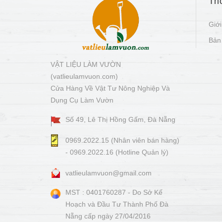
Thô
Giới
Bản
VẬT LIỆU LÀM VƯỜN
(vatlieulamvuon.com)
Cửa Hàng Về Vật Tư Nông Nghiệp Và
Dụng Cụ Làm Vườn
Số 49, Lê Thị Hồng Gấm, Đà Nẵng
0969.2022.15 (Nhân viên bán hàng)
- 0969.2022.16 (Hotline Quản lý)
vatlieulamvuon@gmail.com
MST : 0401760287 - Do Sở Kế
Hoạch và Đầu Tư Thành Phố Đà
Nẵng cấp ngày 27/04/2016