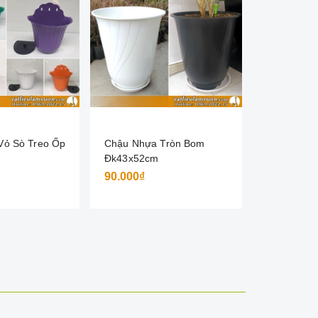
Vỏ Sò Treo Ốp
Chậu Nhựa Tròn Bom
Khay nhựa
Đk43x52cm
47x34X16 
90.000₫
37.000₫