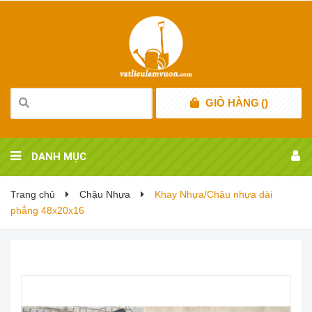
GIỎ HÀNG
(
)
DANH MỤC
Trang chủ
Chậu Nhựa
Khay Nhựa/Chậu nhựa dài
phẳng 48x20x16