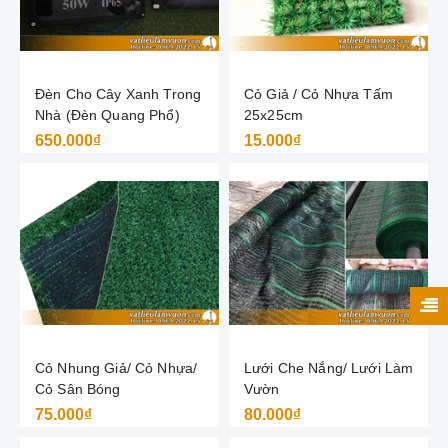
Đèn Cho Cây Xanh Trong
Cỏ Giả / Cỏ Nhựa Tấm
Nhà (Đèn Quang Phổ)
25x25cm
650.000₫
15.000₫
Cỏ Nhung Giả/ Cỏ Nhựa/
Lưới Che Nắng/ Lưới Làm
Cỏ Sân Bóng
Vườn
75.000₫
80.000₫