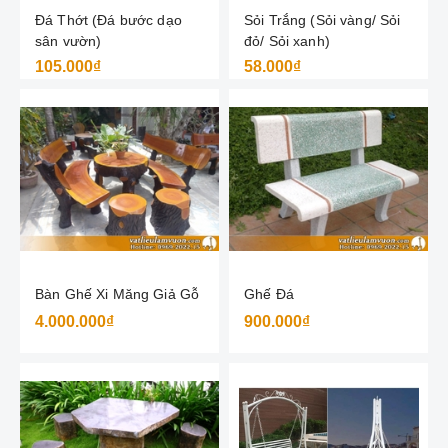
Đá Thớt (Đá bước dạo
Sỏi Trắng (Sỏi vàng/ Sỏi
sân vườn)
đỏ/ Sỏi xanh)
105.000₫
58.000₫
Bàn Ghế Xi Măng Giả Gỗ
Ghế Đá
4.000.000₫
900.000₫