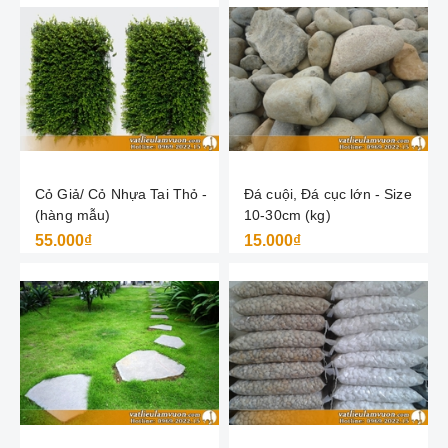
Cỏ Giả/ Cỏ Nhựa Tai Thỏ -
Đá cuội, Đá cục lớn - Size
(hàng mẫu)
10-30cm (kg)
55.000₫
15.000₫