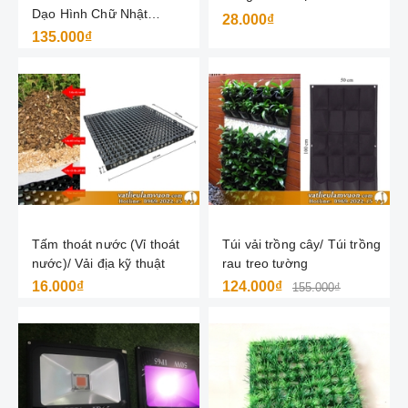
Dạo Hình Chữ Nhật
28.000₫
60x30x2cm
135.000₫
Tấm thoát nước (Vỉ thoát
Túi vải trồng cây/ Túi trồng
nước)/ Vải địa kỹ thuật
rau treo tường
16.000₫
124.000₫
155.000₫