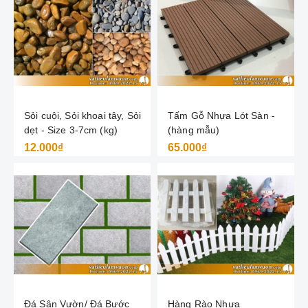
Sỏi cuội, Sỏi khoai tây, Sỏi
Tấm Gỗ Nhựa Lót Sàn -
dẹt - Size 3-7cm (kg)
(hàng mẫu)
12.000₫
65.000₫
Đá Sân Vườn/ Đá Bước
Hàng Rào Nhựa