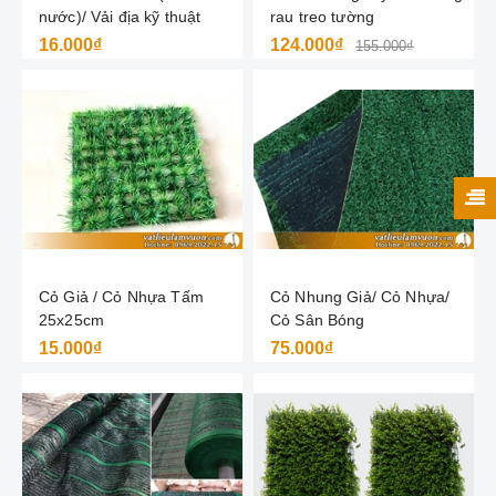
nước)/ Vải địa kỹ thuật
rau treo tường
16.000₫
124.000₫
155.000₫
Cỏ Giả / Cỏ Nhựa Tấm
Cỏ Nhung Giả/ Cỏ Nhựa/
25x25cm
Cỏ Sân Bóng
15.000₫
75.000₫