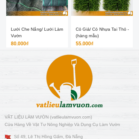
Lưới Che Nắng/ Lưới Làm
Cỏ Giả/ Cỏ Nhựa Tai Thỏ -
Vườn
(hàng mẫu)
80.000₫
55.000₫
VẬT LIỆU LÀM VƯỜN (vatlieulamvuon.com)
Cửa Hàng Về Vật Tư Nông Nghiệp Và Dụng Cụ Làm Vườn
Số 49, Lê Thị Hồng Gấm, Đà Nẵng