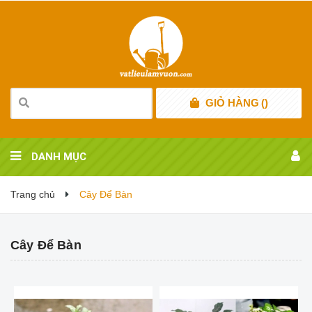
GIỎ HÀNG
(
)
DANH MỤC
Trang chủ
Cây Để Bàn
Cây Để Bàn