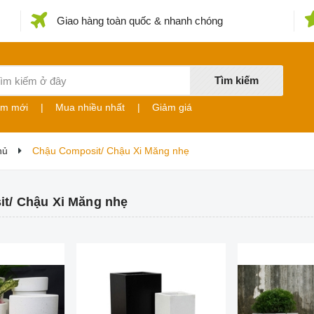
Giao hàng toàn quốc & nhanh chóng
Tìm kiếm
ẩm mới
|
Mua nhiều nhất
|
Giảm giá
hủ
Chậu Composit/ Chậu Xi Măng nhẹ
t/ Chậu Xi Măng nhẹ