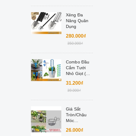
Xẻng Đa
Năng Quân
Dụng
280.000₫
350.000₫
Combo Đầu
Cắm Tưới
Nhỏ Giọt (Bộ
10 cái)
31.200₫
39.000₫
Giá Sắt
Tròn/Chậu
Móc
Sắt/Chậu
26.000₫
Treo Ban