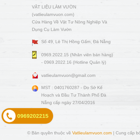
VẬT LIỆU LÀM VƯỜN
(vatlieulamvuon.com)
Cửa Hàng Về Vật Tư Nông Nghiệp Và
Dụng Cụ Làm Vườn
Số 49, Lê Thị Hồng Gấm, Đà Nẵng
0969.2022.15 (Nhân viên bán hàng)
- 0969.2022.16 (Hotline Quản lý)
vatlieulamvuon@gmail.com
MST : 0401760287 - Do Sở Kế
Hoạch và Đầu Tư Thành Phố Đà
Nẵng cấp ngày 27/04/2016
0969202215
© Bản quyền thuộc về
Vatlieulamvuon.com
|
Cung cấp b