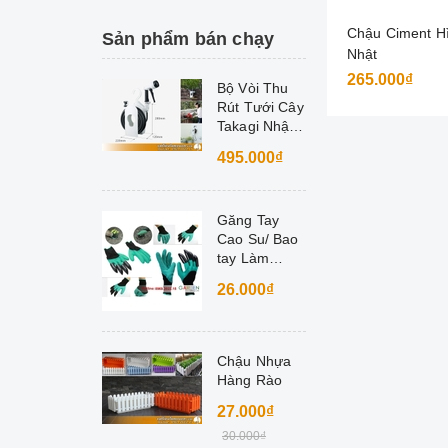
Chậu Ciment H
Sản phẩm bán chạy
Nhật
265.000₫
Bộ Vòi Thu
Rút Tưới Cây
Takagi Nhật
Bản
495.000₫
Găng Tay
Cao Su/ Bao
tay Làm
Vườn
26.000₫
Chậu Nhựa
Hàng Rào
27.000₫
30.000₫