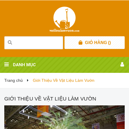
GIỎ HÀNG
(
)
DANH MỤC
Trang chủ
Giới Thiệu Về Vật Liệu Làm Vườn
GIỚI THIỆU VỀ VẬT LIỆU LÀM VƯỜN