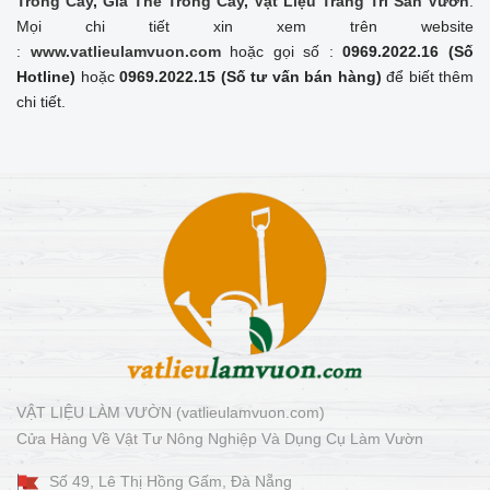
Trồng Cây
,
Giá Thể Trồng Cây
,
Vật Liệu Trang Trí Sân Vườn
.
Mọi chi tiết xin xem trên website
:
www.vatlieulamvuon.com
hoặc gọi số :
0969.2022.16 (Số
Hotline)
hoặc
0969.2022.15 (Số tư vấn bán hàng)
để biết thêm
chi tiết.
VẬT LIỆU LÀM VƯỜN (vatlieulamvuon.com)
Cửa Hàng Về Vật Tư Nông Nghiệp Và Dụng Cụ Làm Vườn
Số 49, Lê Thị Hồng Gấm, Đà Nẵng