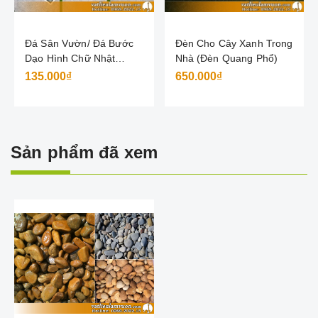
Đá Sân Vườn/ Đá Bước
Đèn Cho Cây Xanh Trong
Dạo Hình Chữ Nhật
Nhà (Đèn Quang Phổ)
60x30x2cm
135.000₫
650.000₫
Sản phẩm đã xem