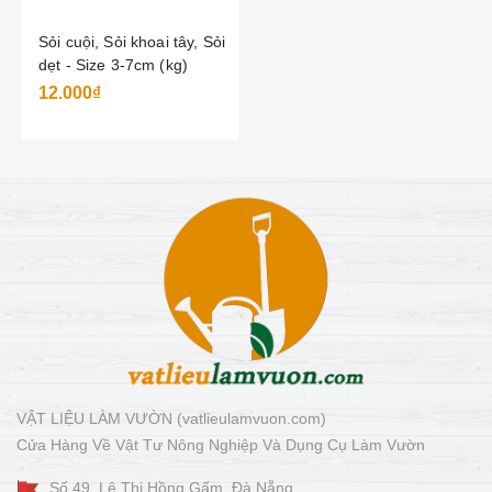
Sỏi cuội, Sỏi khoai tây, Sỏi
dẹt - Size 3-7cm (kg)
12.000₫
VẬT LIỆU LÀM VƯỜN (vatlieulamvuon.com)
Cửa Hàng Về Vật Tư Nông Nghiệp Và Dụng Cụ Làm Vườn
Số 49, Lê Thị Hồng Gấm, Đà Nẵng