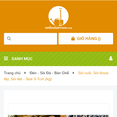
GIỎ HÀNG
(
)
DANH MỤC
Trang chủ
Đèn - Sỏi Đá - Bàn Ghế
Sỏi cuội, Sỏi khoai
tây, Sỏi dẹt - Size 3-7cm (kg)