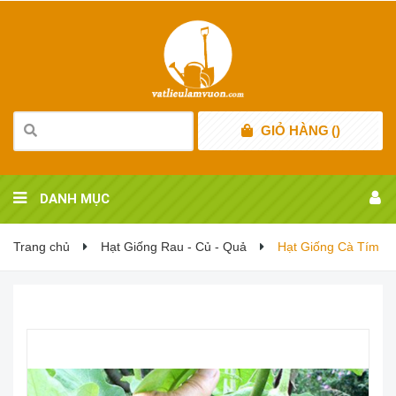
GIỎ HÀNG
(
)
DANH MỤC
Trang chủ
Hạt Giống Rau - Củ - Quả
Hạt Giống Cà Tím